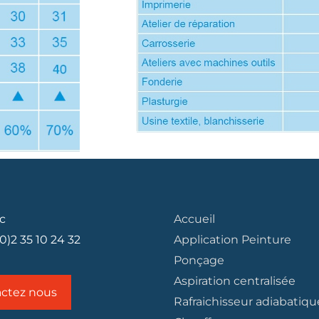
c
Accueil
(0)2 35 10 24 32
Application Peinture
Ponçage
Aspiration centralisée
ctez nous
Rafraichisseur adiabatiqu