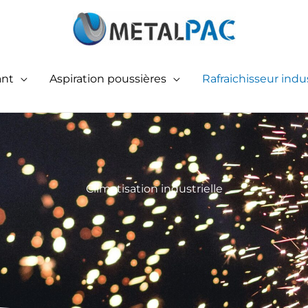
ant
Aspiration poussières
Rafraichisseur indus
Climatisation industrielle